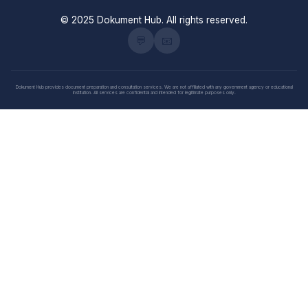
© 2025 Dokument Hub. All rights reserved.
💬
📧
Dokument Hub provides document preparation and consultation services. We are not affiliated with any government agency or educational
institution. All services are confidential and intended for legitimate purposes only.