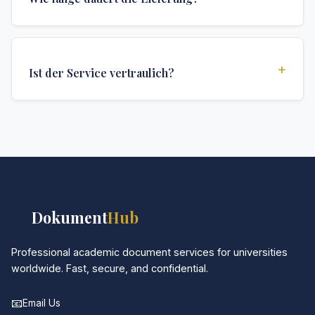
Sicherheitsmerkmale und Authentifizierungen, die für
offizielle Hochschuldokumente erforderlich sind.
Wir bieten verschiedene Lieferoptionen: Turbo (3
Tage), Express (1 Woche) und Standard (2 Wochen).
+
Ist der Service vertraulich?
Die genaue Lieferzeit hängt von Ihrem Standort und
den spezifischen Anforderungen ab.
Absolut. Diskretion ist das Herzstück unseres
Services. Alle Kommunikationen sind verschlüsselt,
und die Dokumente werden in neutraler Verpackung
geliefert.
📚
Dokument
Hub
Professional academic document services for universities
worldwide. Fast, secure, and confidential.
📧
Email Us