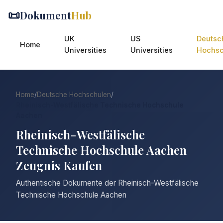
📜
Dokument
Hub
UK
US
Deutsc
Home
Universities
Universities
Hochsc
Home
/
Deutsche Hochschulen
/
Rheinisch-Westfälische Technische Hochschule
Aachen
Rheinisch-Westfälische
Technische Hochschule Aachen
Zeugnis Kaufen
Authentische Dokumente der Rheinisch-Westfälische
Technische Hochschule Aachen