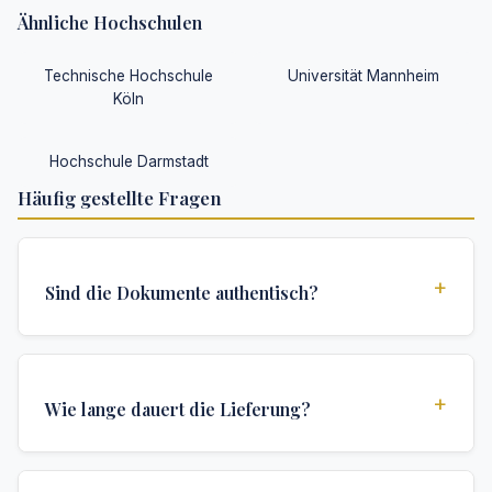
Ähnliche Hochschulen
Technische Hochschule
Universität Mannheim
Köln
Hochschule Darmstadt
Häufig gestellte Fragen
+
Sind die Dokumente authentisch?
Ja, alle Dokumente werden nach institutionellen
Standards erstellt und enthalten alle
+
Wie lange dauert die Lieferung?
Sicherheitsmerkmale und Authentifizierungen, die für
offizielle Hochschuldokumente erforderlich sind.
Wir bieten verschiedene Lieferoptionen: Turbo (3