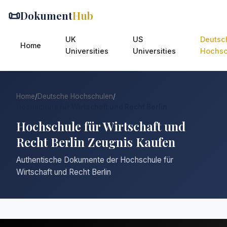
📜
Dokument
Hub
UK
US
Deutsc
Home
Universities
Universities
Hochsc
Home
/
Deutsche Hochschulen
/
Hochschule für Wirtschaft und Recht Berlin
Hochschule für Wirtschaft und
Recht Berlin Zeugnis Kaufen
Authentische Dokumente der Hochschule für
Wirtschaft und Recht Berlin