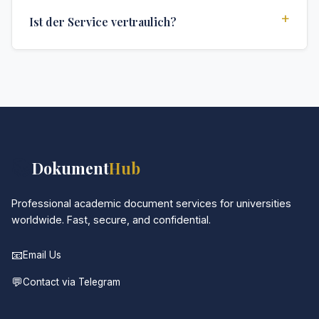
Tage), Express (1 Woche) und Standard (2 Wochen).
+
Ist der Service vertraulich?
Die genaue Lieferzeit hängt von Ihrem Standort und
den spezifischen Anforderungen ab.
Absolut. Diskretion ist das Herzstück unseres
Services. Alle Kommunikationen sind verschlüsselt,
und die Dokumente werden in neutraler Verpackung
geliefert.
📚
Dokument
Hub
Professional academic document services for universities
worldwide. Fast, secure, and confidential.
📧
Email Us
💬
Contact via Telegram