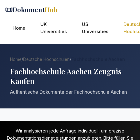
📜
Dokument
Hub
UK
US
Deutsc
Home
Universities
Universities
Hochsc
Home
/
Deutsche Hochschulen
/
Fachhochschule Aachen
Fachhochschule Aachen Zeugnis
Kaufen
Authentische Dokumente der Fachhochschule Aachen
Wir analysieren jede Anfrage individuell, um präzise
Dokumentationsdienstleistungen anzubieten. Bitte füllen Sie