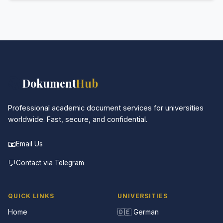
Absolut. Diskretion ist das Herzstück unseres
Services. Alle Kommunikationen sind verschlüsselt,
und die Dokumente werden in neutraler Verpackung
geliefert.
📚
Dokument
Hub
Professional academic document services for universities
worldwide. Fast, secure, and confidential.
📧
Email Us
💬
Contact via Telegram
QUICK LINKS
UNIVERSITIES
Home
🇩🇪 German