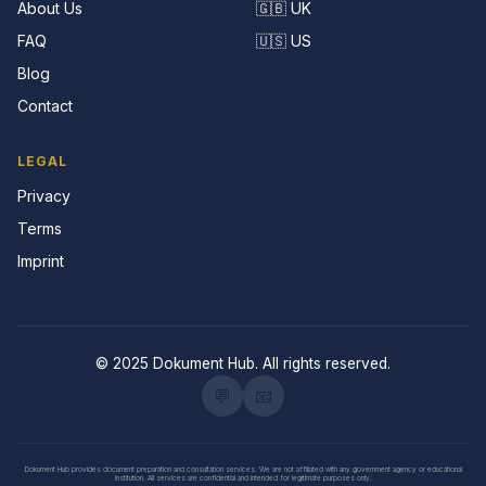
About Us
🇬🇧 UK
FAQ
🇺🇸 US
Blog
Contact
LEGAL
Privacy
Terms
Imprint
© 2025 Dokument Hub. All rights reserved.
💬
📧
Dokument Hub provides document preparation and consultation services. We are not affiliated with any government agency or educational
institution. All services are confidential and intended for legitimate purposes only.