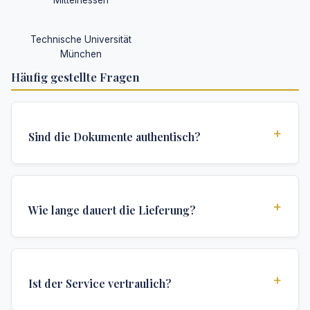
Mittelhessen
Technische Universität
München
Häufig gestellte Fragen
+
Sind die Dokumente authentisch?
Ja, alle Dokumente werden nach institutionellen
Standards erstellt und enthalten alle
+
Wie lange dauert die Lieferung?
Sicherheitsmerkmale und Authentifizierungen, die für
offizielle Hochschuldokumente erforderlich sind.
Wir bieten verschiedene Lieferoptionen: Turbo (3
Tage), Express (1 Woche) und Standard (2 Wochen).
+
Ist der Service vertraulich?
Die genaue Lieferzeit hängt von Ihrem Standort und
den spezifischen Anforderungen ab.