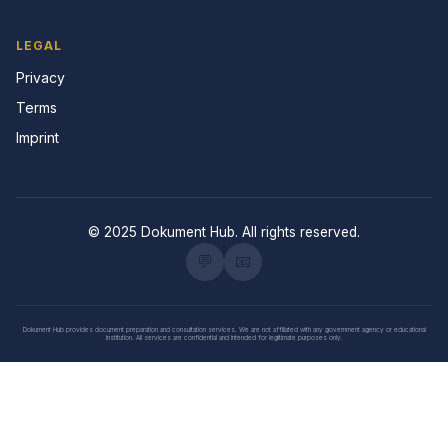
LEGAL
Privacy
Terms
Imprint
© 2025 Dokument Hub. All rights reserved.
💬
📧
Dokument Hub provides document preparation and consultation services. We are not affiliated with any government agency or educational
institution. All services are confidential and intended for legitimate purposes only.