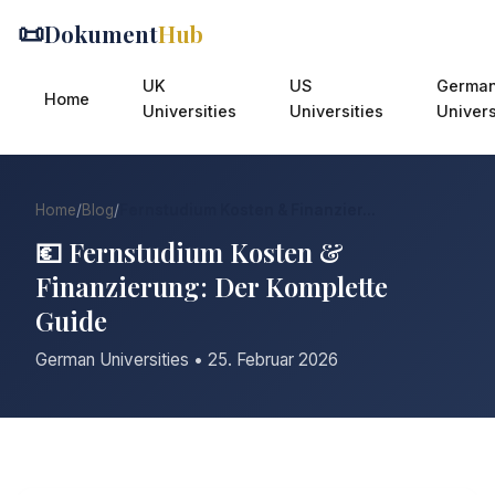
📜
Dokument
Hub
UK
US
Germa
Home
Universities
Universities
Univers
Home
/
Blog
/
Fernstudium Kosten & Finanzier...
💶 Fernstudium Kosten &
Finanzierung: Der Komplette
Guide
German Universities • 25. Februar 2026