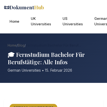
📜
Dokument
Hub
UK
US
Germa
Home
Universities
Universities
Univers
Home
/
Blog
/
Fernstudium Bachelor Für Beruf...
🎓 Fernstudium Bachelor Für
Berufstätige: Alle Infos
German Universities • 15. Februar 2026