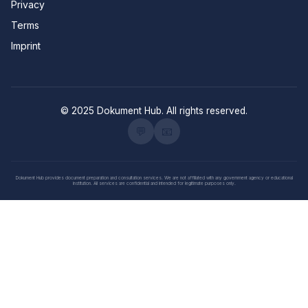
Privacy
Terms
Imprint
© 2025 Dokument Hub. All rights reserved.
💬
📧
Dokument Hub provides document preparation and consultation services. We are not affiliated with any government agency or educational
institution. All services are confidential and intended for legitimate purposes only.