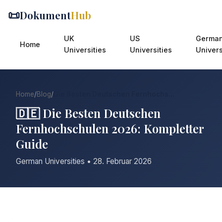
📜
Dokument
Hub
UK
US
Germa
Home
Universities
Universities
Univers
Home
/
Blog
/
Die Besten Deutschen Fernhochs...
🇩🇪 Die Besten Deutschen
Fernhochschulen 2026: Kompletter
Guide
German Universities • 28. Februar 2026