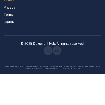
Privacy
Terms
Imprint
© 2025 Dokument Hub. All rights reserved.
💬
📧
Dokument Hub provides document preparation and consultation services. We are not affiliated with any government agency or educational
institution. All services are confidential and intended for legitimate purposes only.